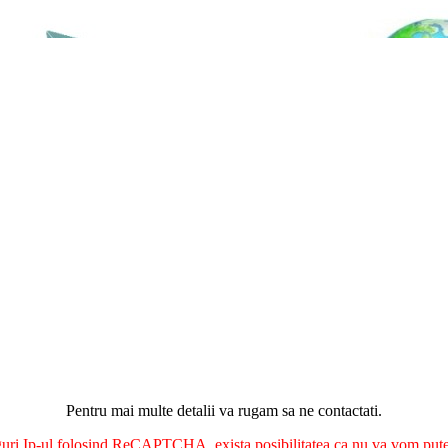
Pentru mai multe detalii va rugam sa ne contactati.
nguri Ip-ul folosind ReCAPTCHA, exista posibilitatea ca nu va vom putea 